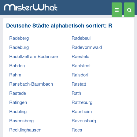
Toggle
Togg
navigation
Sear
Deutsche Städte alphabetisch sortiert: R
Radeberg
Radebeul
Radeburg
Radevormwald
Radolfzell am Bodensee
Raesfeld
Rahden
Rahlstedt
Rahm
Raisdorf
Ransbach-Baumbach
Rastatt
Rastede
Rath
Ratingen
Ratzeburg
Raubling
Raunheim
Ravensberg
Ravensburg
Recklinghausen
Rees