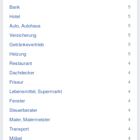
Bank
5
Hotel
5
Auto, Autohaus
5
Versicherung
5
Getränkevertrieb
5
Heizung
5
Restaurant
4
Dachdecker
4
Friseur
4
Lebensmittel, Supermarkt
4
Fenster
4
Steuerberater
4
Maler, Malermeister
4
Transport
4
Möbel
4