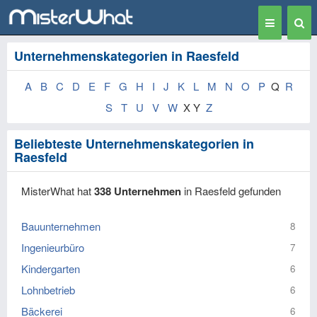
Toggle
Togg
navigation
Sear
Unternehmenskategorien in Raesfeld
A
B
C
D
E
F
G
H
I
J
K
L
M
N
O
P
Q
R
S
T
U
V
W
X Y
Z
Beliebteste Unternehmenskategorien in
Raesfeld
MisterWhat hat
338 Unternehmen
in Raesfeld gefunden
Bauunternehmen
8
Ingenieurbüro
7
Kindergarten
6
Lohnbetrieb
6
Bäckerei
6