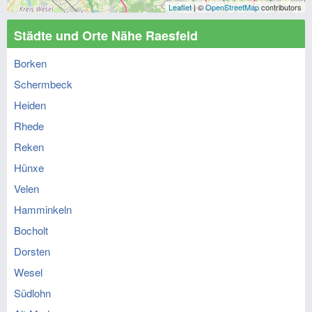
Leaflet
| ©
OpenStreetMap
contributors
Städte und Orte Nähe Raesfeld
Borken
Schermbeck
Heiden
Rhede
Reken
Hünxe
Velen
Hamminkeln
Bocholt
Dorsten
Wesel
Südlohn