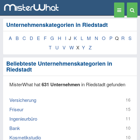
Toggle
Togg
navigation
Sear
Unternehmenskategorien in Riedstadt
A
B
C
D
E
F
G
H
I
J
K
L
M
N
O
P
Q
R
S
T
U
V
W
X
Y
Z
Beliebteste Unternehmenskategorien in
Riedstadt
MisterWhat hat
631 Unternehmen
in Riedstadt gefunden
Versicherung
16
Friseur
15
Ingenieurbüro
11
Bank
10
Kosmetikstudio
10