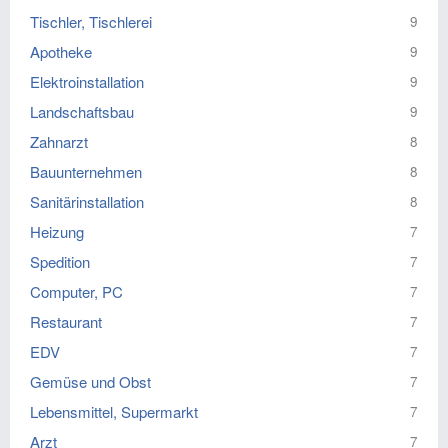
Tischler, Tischlerei
9
Apotheke
9
Elektroinstallation
9
Landschaftsbau
9
Zahnarzt
8
Bauunternehmen
8
Sanitärinstallation
8
Heizung
7
Spedition
7
Computer, PC
7
Restaurant
7
EDV
7
Gemüse und Obst
7
Lebensmittel, Supermarkt
7
Arzt
7