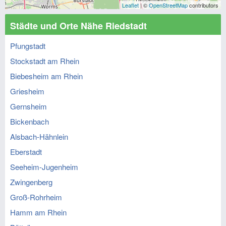
Leaflet
| ©
OpenStreetMap
contributors
Städte und Orte Nähe Riedstadt
Pfungstadt
Stockstadt am Rhein
Biebesheim am Rhein
Griesheim
Gernsheim
Bickenbach
Alsbach-Hähnlein
Eberstadt
Seeheim-Jugenheim
Zwingenberg
Groß-Rohrheim
Hamm am Rhein