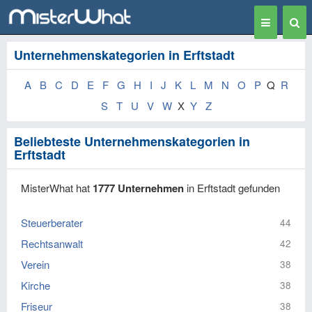
Toggle
Togg
navigation
Sear
Unternehmenskategorien in Erftstadt
A
B
C
D
E
F
G
H
I
J
K
L
M
N
O
P
Q
R
S
T
U
V
W
X
Y
Z
Beliebteste Unternehmenskategorien in
Erftstadt
MisterWhat hat
1777 Unternehmen
in Erftstadt gefunden
Steuerberater
44
Rechtsanwalt
42
Verein
38
Kirche
38
Friseur
38