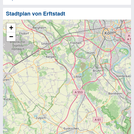
Stadtplan von Erftstadt
+
−