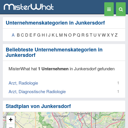
Toggle
Togg
navigation
Sear
Unternehmenskategorien in Junkersdorf
A
B C D E F G H I J K L M N O P Q R S T U V W X Y Z
Beliebteste Unternehmenskategorien in
Junkersdorf
MisterWhat hat
1 Unternehmen
in Junkersdorf gefunden
Arzt, Radiologie
1
Arzt, Diagnostische Radiologie
1
Stadtplan von Junkersdorf
+