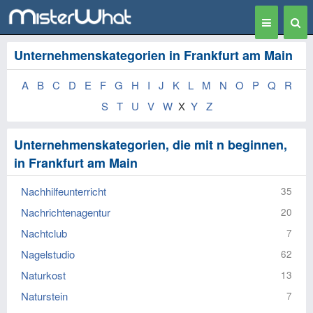
Toggle
Togg
navigation
Sear
Unternehmenskategorien in Frankfurt am Main
A
B
C
D
E
F
G
H
I
J
K
L
M
N
O
P
Q
R
S
T
U
V
W
X
Y
Z
Unternehmenskategorien, die mit n beginnen,
in Frankfurt am Main
Nachhilfeunterricht
35
Nachrichtenagentur
20
Nachtclub
7
Nagelstudio
62
Naturkost
13
Naturstein
7