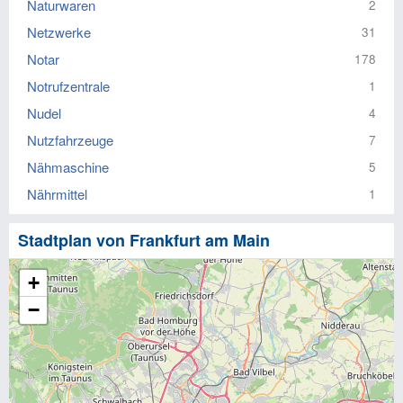
Naturwaren
2
Netzwerke
31
Notar
178
Notrufzentrale
1
Nudel
4
Nutzfahrzeuge
7
Nähmaschine
5
Nährmittel
1
Stadtplan von Frankfurt am Main
+
−