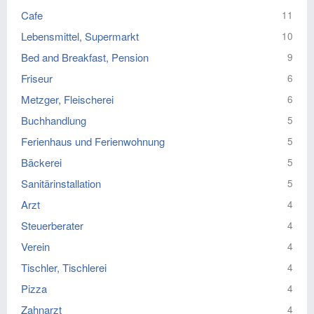
Cafe
11
Lebensmittel, Supermarkt
10
Bed and Breakfast, Pension
9
Friseur
6
Metzger, Fleischerei
6
Buchhandlung
5
Ferienhaus und Ferienwohnung
5
Bäckerei
5
Sanitärinstallation
5
Arzt
4
Steuerberater
4
Verein
4
Tischler, Tischlerei
4
Pizza
4
Zahnarzt
4