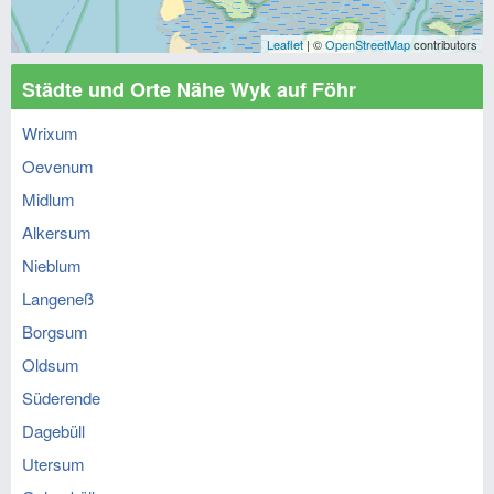
Leaflet
| ©
OpenStreetMap
contributors
Städte und Orte Nähe Wyk auf Föhr
Wrixum
Oevenum
Midlum
Alkersum
Nieblum
Langeneß
Borgsum
Oldsum
Süderende
Dagebüll
Utersum