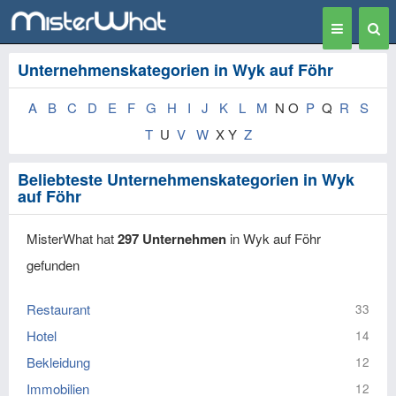
Toggle
Togg
navigation
Sear
Unternehmenskategorien in Wyk auf Föhr
A
B
C
D
E
F
G
H
I
J
K
L
M
N O
P
Q
R
S
T
U
V
W
X Y
Z
Beliebteste Unternehmenskategorien in Wyk
auf Föhr
MisterWhat hat
297 Unternehmen
in Wyk auf Föhr
gefunden
Restaurant
33
Hotel
14
Bekleidung
12
Immobilien
12