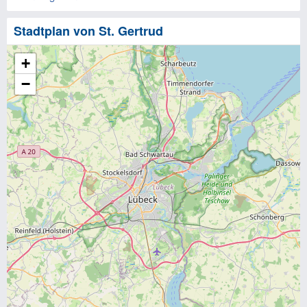
Stadtplan von St. Gertrud
+
−