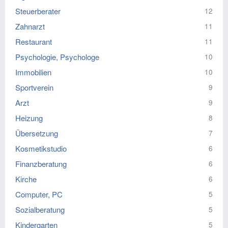
Steuerberater
12
Zahnarzt
11
Restaurant
11
Psychologie, Psychologe
10
Immobilien
10
Sportverein
9
Arzt
9
Heizung
8
Übersetzung
7
Kosmetikstudio
6
Finanzberatung
6
Kirche
6
Computer, PC
5
Sozialberatung
5
Kindergarten
5