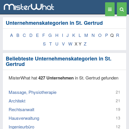
Toggle
Togg
navigation
Sear
Unternehmenskategorien in St. Gertrud
A
B
C
D
E
F
G
H
I
J
K
L
M
N
O
P
Q
R
S
T
U
V
W
X Y
Z
Beliebteste Unternehmenskategorien in St.
Gertrud
MisterWhat hat
427 Unternehmen
in St. Gertrud gefunden
Massage, Physiotherapie
21
Architekt
21
Rechtsanwalt
19
Hausverwaltung
13
Ingenieurbüro
12