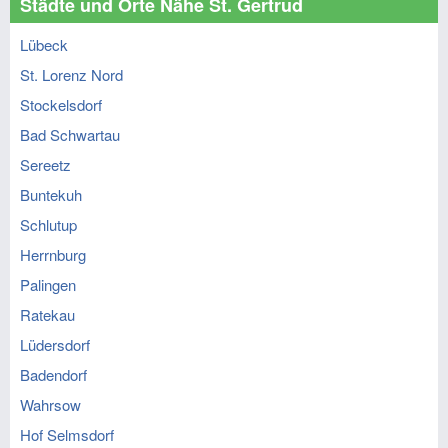
Städte und Orte Nähe St. Gertrud
Lübeck
St. Lorenz Nord
Stockelsdorf
Bad Schwartau
Sereetz
Buntekuh
Schlutup
Herrnburg
Palingen
Ratekau
Lüdersdorf
Badendorf
Wahrsow
Hof Selmsdorf