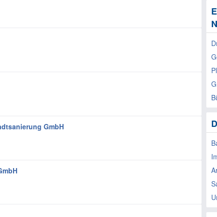
E
N
D
G
P
G
B
D
tadtsanierung GmbH
B
I
A
 GmbH
S
U