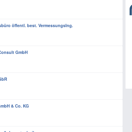
üro öffentl. best. VermessungsIng.
Consult GmbH
 GbR
 GmbH & Co. KG