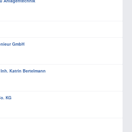
 u Anlagentechnik
genieur GmbH
Inh. Katrin Bertelmann
o. KG