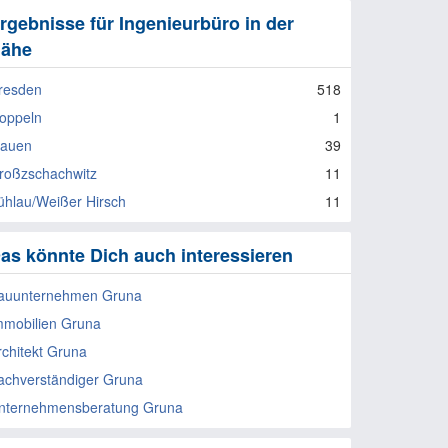
rgebnisse für Ingenieurbüro in der
ähe
resden
518
oppeln
1
lauen
39
roßzschachwitz
11
ühlau/Weißer Hirsch
11
as könnte Dich auch interessieren
auunternehmen Gruna
mmobilien Gruna
rchitekt Gruna
achverständiger Gruna
nternehmensberatung Gruna