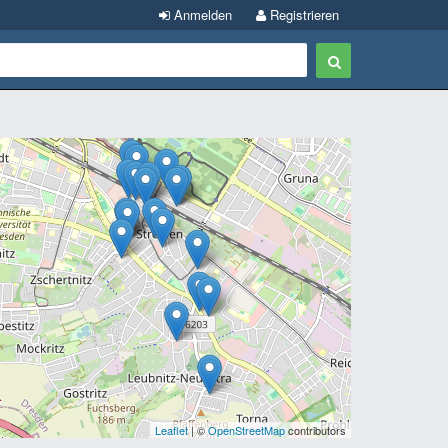
Anmelden
Registrieren
Leaflet
| ©
OpenStreetMap
contributors