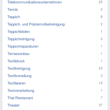
Telekommunikationsunternehmen
25
Tennis
2
Teppich
8
Teppich- und Polstermöbelreinigung
2
Teppichböden
1
Teppichreinigung
2
Teppichreparaturen
1
Terrassenbau
1
Textildruck
1
Textilreinigung
23
Textilveredlung
2
Textilwaren
19
Textverarbeitung
1
Thai Restaurant
7
Theater
37