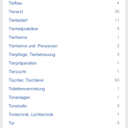
Tiefbau
4
Tierarzt
35
Tierbedarf
11
Tierheilpraktiker
5
Tierheime
1
Tierheime und -Pensionen
2
Tierpflege, Tierbetreuung
3
Tierpräparation
1
Tierzucht
1
Tischler, Tischlerei
63
Toilettenvermietung
1
Tonanlagen
1
Tonstudio
3
Tontechnik, Lichttechnik
1
Tor
5