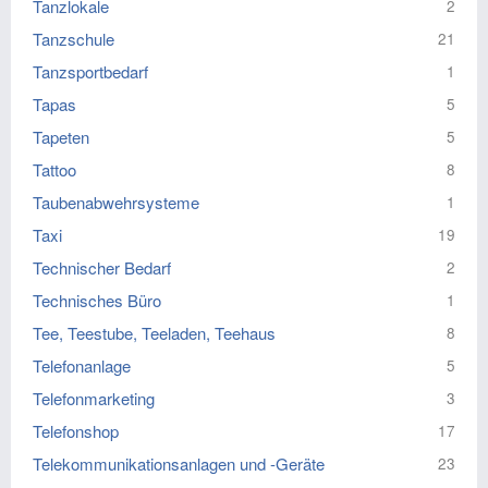
Tanzlokale
2
Tanzschule
21
Tanzsportbedarf
1
Tapas
5
Tapeten
5
Tattoo
8
Taubenabwehrsysteme
1
Taxi
19
Technischer Bedarf
2
Technisches Büro
1
Tee, Teestube, Teeladen, Teehaus
8
Telefonanlage
5
Telefonmarketing
3
Telefonshop
17
Telekommunikationsanlagen und -Geräte
23