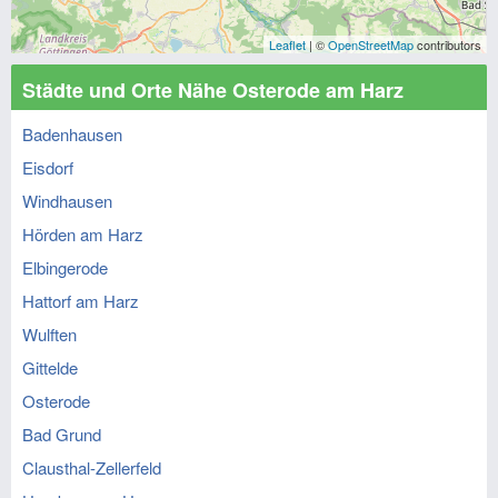
Leaflet
| ©
OpenStreetMap
contributors
Städte und Orte Nähe Osterode am Harz
Badenhausen
Eisdorf
Windhausen
Hörden am Harz
Elbingerode
Hattorf am Harz
Wulften
Gittelde
Osterode
Bad Grund
Clausthal-Zellerfeld