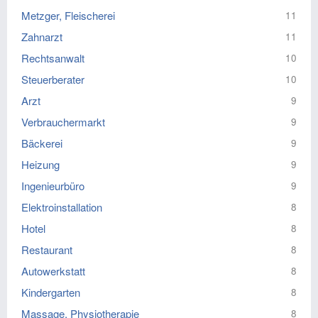
Metzger, Fleischerei
11
Zahnarzt
11
Rechtsanwalt
10
Steuerberater
10
Arzt
9
Verbrauchermarkt
9
Bäckerei
9
Heizung
9
Ingenieurbüro
9
Elektroinstallation
8
Hotel
8
Restaurant
8
Autowerkstatt
8
Kindergarten
8
Massage, Physiotherapie
8