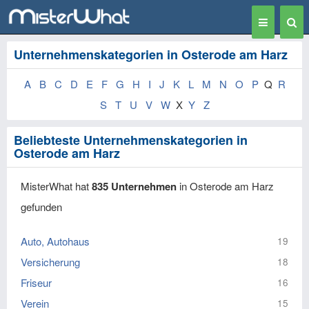
Toggle
Togg
navigation
Sear
Unternehmenskategorien in Osterode am Harz
A
B
C
D
E
F
G
H
I
J
K
L
M
N
O
P
Q
R
S
T
U
V
W
X
Y
Z
Beliebteste Unternehmenskategorien in
Osterode am Harz
MisterWhat hat
835 Unternehmen
in Osterode am Harz
gefunden
Auto, Autohaus
19
Versicherung
18
Friseur
16
Verein
15