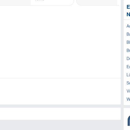
E
N
A
B
B
Br
D
E
L
S
V
Wi