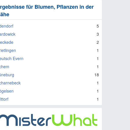
rgebnisse für Blumen, Pflanzen in der
ähe
dendorf
5
ardowick
3
leckede
2
ietlingen
1
eutsch Evern
1
chem
1
üneburg
18
charnebeck
1
ögelsen
1
ttorf
1