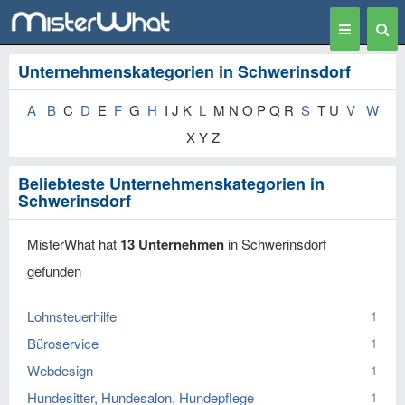
Toggle
Togg
navigation
Sear
Unternehmenskategorien in Schwerinsdorf
A
B
C
D
E
F
G
H
I J K
L
M N O P Q R
S
T U
V
W
X Y Z
Beliebteste Unternehmenskategorien in
Schwerinsdorf
MisterWhat hat
13 Unternehmen
in Schwerinsdorf
gefunden
Lohnsteuerhilfe
1
Büroservice
1
Webdesign
1
Hundesitter, Hundesalon, Hundepflege
1