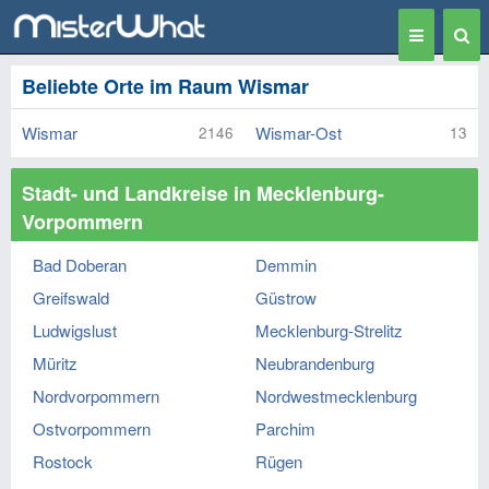
Toggle
Togg
navigation
Sear
Beliebte Orte im Raum Wismar
Wismar
Wismar-Ost
2146
13
Stadt- und Landkreise in Mecklenburg-
Vorpommern
Bad Doberan
Demmin
Greifswald
Güstrow
Ludwigslust
Mecklenburg-Strelitz
Müritz
Neubrandenburg
Nordvorpommern
Nordwestmecklenburg
Ostvorpommern
Parchim
Rostock
Rügen