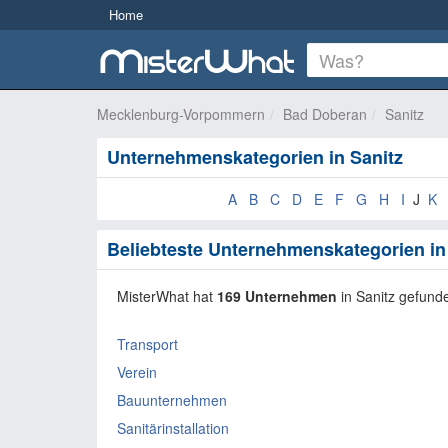
Home
Mecklenburg-Vorpommern
Bad Doberan
Sanitz
Unternehmenskategorien in Sanitz
A
B
C
D
E
F
G
H
I
J
K
Beliebteste Unternehmenskategorien in
MisterWhat hat
169 Unternehmen
in Sanitz gefund
Transport
Verein
Bauunternehmen
Sanitärinstallation