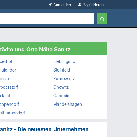
Anmelden
Registrieren
tädte und Orte Nähe Sanitz
berhof
Lieblingshof
hulendorf
Steinfeld
essin
Zarnewanz
roderstorf
Gnewitz
ickhof
Cammin
oppendorf
Mandelshagen
ettmannsdorf
anitz - Die neuesten Unternehmen