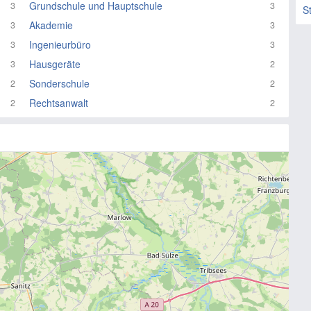
Grundschule und Hauptschule
3
3
S
Akademie
3
3
Ingenieurbüro
3
3
Hausgeräte
3
2
Sonderschule
2
2
Rechtsanwalt
2
2