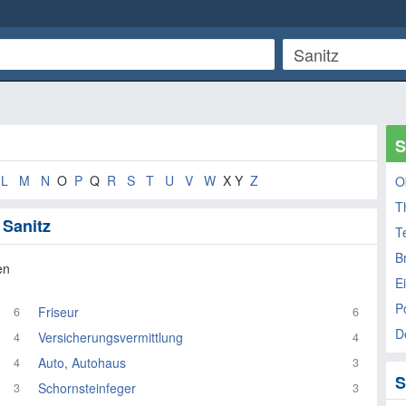
S
L
M
N
O
P
Q
R
S
T
U
V
W
X Y
Z
O
T
 Sanitz
T
B
en
E
P
Friseur
6
6
D
Versicherungsvermittlung
4
4
Auto, Autohaus
4
3
S
Schornsteinfeger
3
3