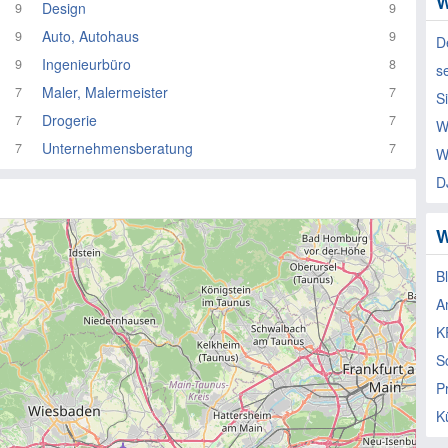
W
Design
9
9
Auto, Autohaus
9
9
D
Ingenieurbüro
9
8
s
Maler, Malermeister
7
7
S
Drogerie
7
7
W
Unternehmensberatung
7
7
W
D
W
B
A
K
S
P
K