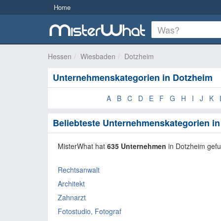
Home
Hessen
Wiesbaden
Dotzheim
Unternehmenskategorien in Dotzheim
A
B
C
D
E
F
G
H
I
J
K
Beliebteste Unternehmenskategorien i
MisterWhat hat
635 Unternehmen
in Dotzheim gef
Rechtsanwalt
Architekt
Zahnarzt
Fotostudio, Fotograf