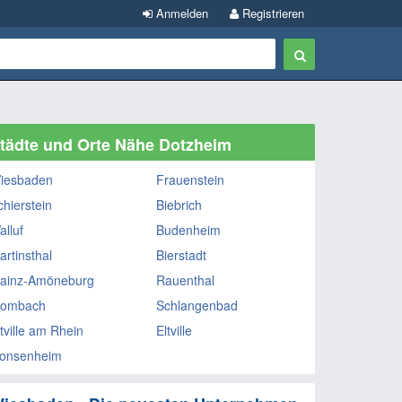
Anmelden
Registrieren
tädte und Orte Nähe Dotzheim
iesbaden
Frauenstein
chierstein
Biebrich
alluf
Budenheim
artinsthal
Bierstadt
ainz-Amöneburg
Rauenthal
ombach
Schlangenbad
ltville am Rhein
Eltville
onsenheim