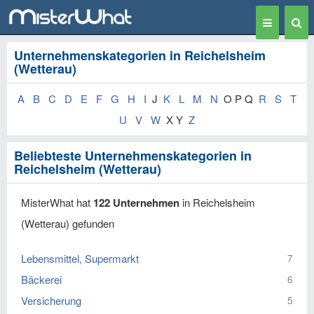
Toggle
Togg
navigation
Sear
Unternehmenskategorien in Reichelsheim
(Wetterau)
A
B
C
D
E
F
G
H
I
J
K
L
M
N
O P Q
R
S
T
U
V
W
X Y
Z
Beliebteste Unternehmenskategorien in
Reichelsheim (Wetterau)
MisterWhat hat
122 Unternehmen
in Reichelsheim
(Wetterau) gefunden
Lebensmittel, Supermarkt
7
Bäckerei
6
Versicherung
5