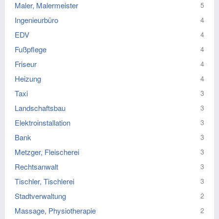
Maler, Malermeister
5
Ingenieurbüro
4
EDV
4
Fußpflege
4
Friseur
4
Heizung
4
Taxi
3
Landschaftsbau
3
Elektroinstallation
3
Bank
3
Metzger, Fleischerei
3
Rechtsanwalt
3
Tischler, Tischlerei
3
Stadtverwaltung
2
Massage, Physiotherapie
2