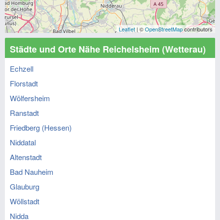
Leaflet
| ©
OpenStreetMap
contributors
Städte und Orte Nähe Reichelsheim (Wetterau)
Echzell
Florstadt
Wölfersheim
Ranstadt
Friedberg (Hessen)
Niddatal
Altenstadt
Bad Nauheim
Glauburg
Wöllstadt
Nidda