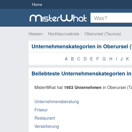
Home
Hessen
Hochtaunuskreis
Oberursel (Taunus)
Unternehmenskategorien in Oberursel 
A
B
C
D
E
F
G
H
I
J
K
Beliebteste Unternehmenskategorien in
MisterWhat hat
1953 Unternehmen
in Oberursel (
Unternehmensberatung
Friseur
Restaurant
Versicherung