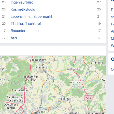
Ingenieurbüro
28
27
Kosmetikstudio
26
25
D
Lebensmittel, Supermarkt
21
21
s
Tischler, Tischlerei
20
19
P
Bauunternehmen
17
17
A
Arzt
17
17
M
W
O
O