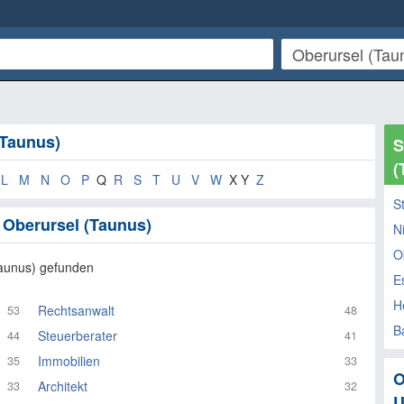
(Taunus)
S
(
L
M
N
O
P
Q
R
S
T
U
V
W
X Y
Z
S
 Oberursel (Taunus)
N
O
Taunus) gefunden
E
H
Rechtsanwalt
53
48
B
Steuerberater
44
41
Immobilien
35
33
O
Architekt
33
32
U