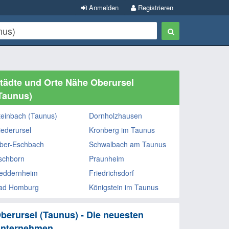
Anmelden
Registrieren
tädte und Orte Nähe Oberursel
Taunus)
teinbach (Taunus)
Dornholzhausen
iederursel
Kronberg im Taunus
ber-Eschbach
Schwalbach am Taunus
schborn
Praunheim
eddernheim
Friedrichsdorf
ad Homburg
Königstein im Taunus
berursel (Taunus) - Die neuesten
nternehmen