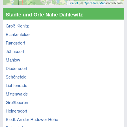
Leaflet
| ©
OpenStreetMap
contributors
Städte und Orte Nähe Dahlewitz
Groß Kienitz
Blankenfelde
Rangsdorf
Jühnsdorf
Mahlow
Diedersdorf
Schönefeld
Lichtenrade
Mittenwalde
Großbeeren
Heinersdorf
Siedl. An der Rudower Höhe