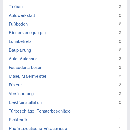
Tiefbau
2
Autowerkstatt
2
Fußboden
2
Fliesenverlegungen
2
Lohnbetrieb
2
Bauplanung
2
Auto, Autohaus
2
Fassadenarbeiten
2
Maler, Malermeister
2
Friseur
2
Versicherung
2
Elektroinstallation
2
Türbeschläge, Fensterbeschläge
1
Elektronik
1
Pharmazeutische Erzeugnisse
1