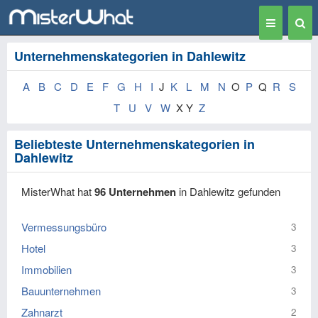
Toggle
Togg
navigation
Sear
Unternehmenskategorien in Dahlewitz
A
B
C
D
E
F
G
H
I
J
K
L
M
N
O
P
Q
R
S
T
U
V
W
X Y
Z
Beliebteste Unternehmenskategorien in
Dahlewitz
MisterWhat hat
96 Unternehmen
in Dahlewitz gefunden
Vermessungsbüro
3
Hotel
3
Immobilien
3
Bauunternehmen
3
Zahnarzt
2