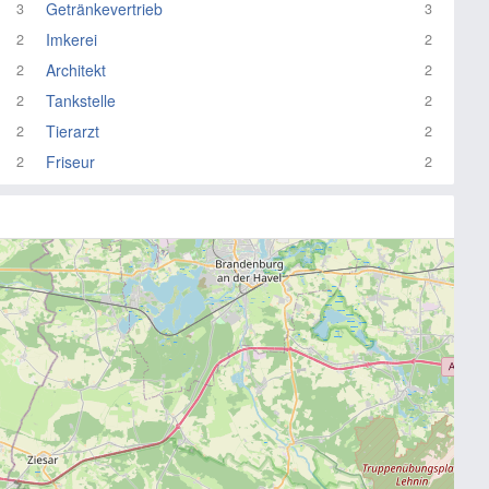
Getränkevertrieb
3
3
Imkerei
2
2
Architekt
2
2
Tankstelle
2
2
Tierarzt
2
2
Friseur
2
2