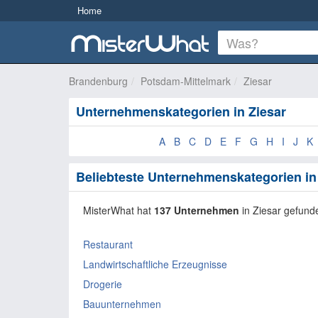
Home
Brandenburg
Potsdam-Mittelmark
Ziesar
Unternehmenskategorien in Ziesar
A
B
C
D
E
F
G
H
I
J
K
Beliebteste Unternehmenskategorien in
MisterWhat hat
137 Unternehmen
in Ziesar gefund
Restaurant
Landwirtschaftliche Erzeugnisse
Drogerie
Bauunternehmen