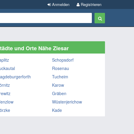
Anmelden
Registrieren
tädte und Orte Nähe Ziesar
plitz
Schopsdorf
uckautal
Rosenau
agdeburgerforth
Tucheim
örnitz
Karow
rewitz
Gräben
enzlow
Wüstenjerichow
örzke
Kade