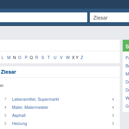
S
L
M
N
O
P
Q
R
S
T
U
V
W
X Y
Z
Pa
B
 Ziesar
M
D
en
D
W
Lebensmittel, Supermarkt
7
4
G
Maler, Malermeister
4
4
Asphalt
3
3
Heizung
3
3