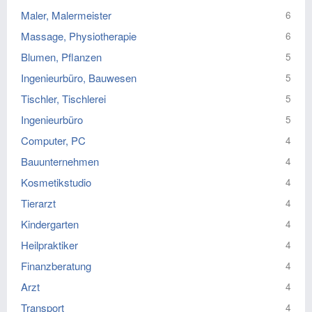
Maler, Malermeister
6
Massage, Physiotherapie
6
Blumen, Pflanzen
5
Ingenieurbüro, Bauwesen
5
Tischler, Tischlerei
5
Ingenieurbüro
5
Computer, PC
4
Bauunternehmen
4
Kosmetikstudio
4
Tierarzt
4
Kindergarten
4
Heilpraktiker
4
Finanzberatung
4
Arzt
4
Transport
4