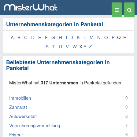
Toggle
Togg
navigation
Sear
Unternehmenskategorien in Panketal
A
B
C
D
E
F
G
H
I
J
K
L
M
N
O
P
Q
R
S
T
U
V
W
X Y
Z
Beliebteste Unternehmenskategorien in
Panketal
MisterWhat hat
317 Unternehmen
in Panketal gefunden
Immobilien
9
Zahnarzt
9
Autowerkstatt
8
Versicherungsvermittlung
7
Friseur
6