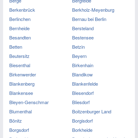
Berge
Bergfelde
Berkenbrück
Berkholz-Meyenburg
Berlinchen
Bernau bei Berlin
Bernheide
Bersteland
Besandten
Bestensee
Betten
Betzin
Beutersitz
Beyern
Biesenthal
Birkenhain
Birkenwerder
Blandikow
Blankenberg
Blankenfelde
Blankensee
Blesendorf
Bleyen-Genschmar
Bliesdorf
Blumenthal
Boitzenburger Land
Bönitz
Borgisdorf
Borgsdorf
Borkheide