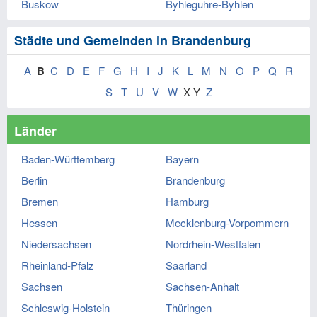
Buskow
Byhleguhre-Byhlen
Städte und Gemeinden in Brandenburg
A
B
C
D
E
F
G
H
I
J
K
L
M
N
O
P
Q
R
S
T
U
V
W
X Y
Z
Länder
Baden-Württemberg
Bayern
Berlin
Brandenburg
Bremen
Hamburg
Hessen
Mecklenburg-Vorpommern
Niedersachsen
Nordrhein-Westfalen
Rheinland-Pfalz
Saarland
Sachsen
Sachsen-Anhalt
Schleswig-Holstein
Thüringen