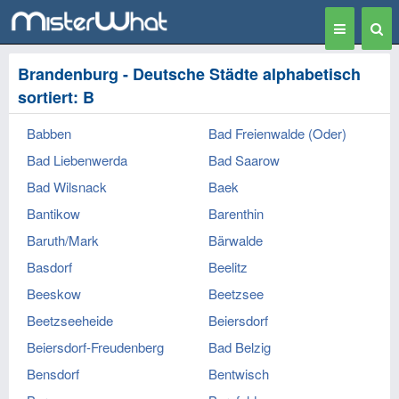
Toggle
Togg
navigation
Sear
Brandenburg - Deutsche Städte alphabetisch
sortiert: B
Babben
Bad Freienwalde (Oder)
Bad Liebenwerda
Bad Saarow
Bad Wilsnack
Baek
Bantikow
Barenthin
Baruth/Mark
Bärwalde
Basdorf
Beelitz
Beeskow
Beetzsee
Beetzseeheide
Beiersdorf
Beiersdorf-Freudenberg
Bad Belzig
Bensdorf
Bentwisch