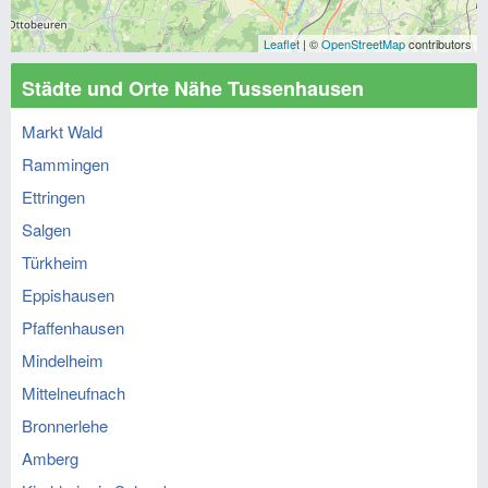
Leaflet
| ©
OpenStreetMap
contributors
Städte und Orte Nähe Tussenhausen
Markt Wald
Rammingen
Ettringen
Salgen
Türkheim
Eppishausen
Pfaffenhausen
Mindelheim
Mittelneufnach
Bronnerlehe
Amberg