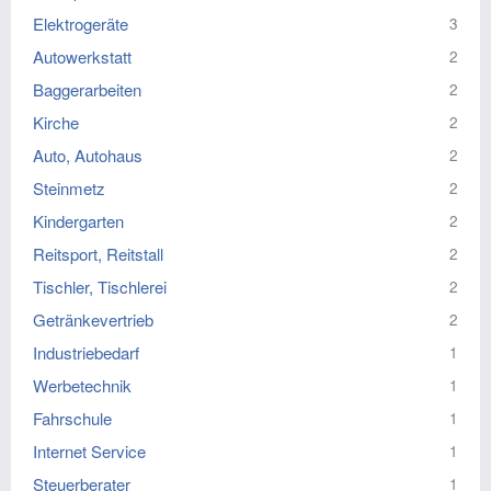
Elektrogeräte
3
Autowerkstatt
2
Baggerarbeiten
2
Kirche
2
Auto, Autohaus
2
Steinmetz
2
Kindergarten
2
Reitsport, Reitstall
2
Tischler, Tischlerei
2
Getränkevertrieb
2
Industriebedarf
1
Werbetechnik
1
Fahrschule
1
Internet Service
1
Steuerberater
1