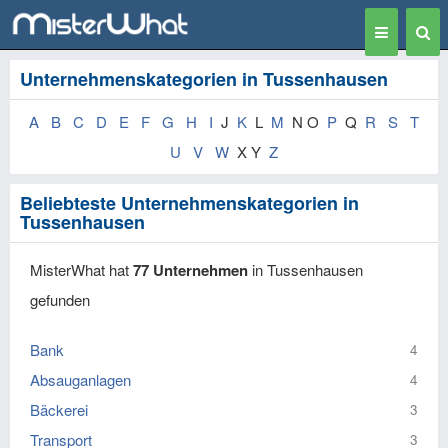
Toggle
Togg
navigation
Sear
Unternehmenskategorien in Tussenhausen
A
B
C
D
E
F
G
H
I
J
K
L
M
N O
P
Q
R
S
T
U
V
W
X Y
Z
Beliebteste Unternehmenskategorien in
Tussenhausen
MisterWhat hat
77 Unternehmen
in Tussenhausen
gefunden
Bank
4
Absauganlagen
4
Bäckerei
3
Transport
3