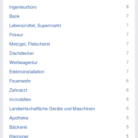
Ingenieurbüro
8
Bank
7
Lebensmittel, Supermarkt
7
Friseur
7
Metzger, Fleischerei
7
Dachdecker
7
Werbeagentur
7
Elektroinstallation
7
Feuerwehr
6
Zahnarzt
6
Immobilien
5
Landwirtschaftliche Geräte und Maschinen
5
Apotheke
5
Bäckerei
5
Klempner
5