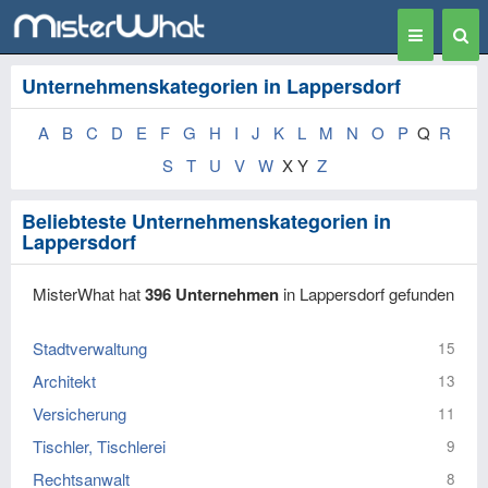
Toggle
Togg
navigation
Sear
Unternehmenskategorien in Lappersdorf
A
B
C
D
E
F
G
H
I
J
K
L
M
N
O
P
Q
R
S
T
U
V
W
X Y
Z
Beliebteste Unternehmenskategorien in
Lappersdorf
MisterWhat hat
396 Unternehmen
in Lappersdorf gefunden
Stadtverwaltung
15
Architekt
13
Versicherung
11
Tischler, Tischlerei
9
Rechtsanwalt
8