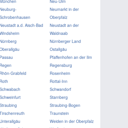
München
Neu-Ulm
Neuburg-
Neumarkt in der
Schrobenhausen
Oberpfalz
Neustadt a.d. Aisch-Bad
Neustadt an der
Windsheim
Waldnaab
Nürnberg
Nürnberger Land
Oberallgäu
Ostallgäu
Passau
Pfaffenhofen an der Ilm
Regen
Regensburg
Rhön-Grabfeld
Rosenheim
Roth
Rottal-Inn
Schwabach
Schwandorf
Schweinfurt
Starnberg
Straubing
Straubing-Bogen
Tirschenreuth
Traunstein
Unterallgäu
Weiden in der Oberpfalz