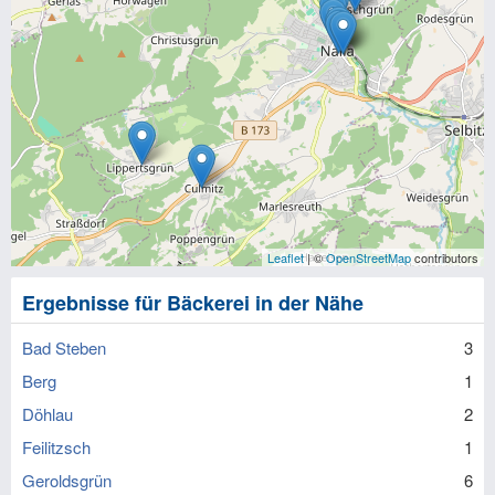
Leaflet
| ©
OpenStreetMap
contributors
Ergebnisse für Bäckerei in der Nähe
Bad Steben
3
Berg
1
Döhlau
2
Feilitzsch
1
Geroldsgrün
6