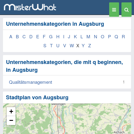
Toggle
Togg
navigation
Sear
Unternehmenskategorien in Augsburg
A
B
C
D
E
F
G
H
I
J
K
L
M
N
O
P
Q
R
S
T
U
V
W
X
Y
Z
Unternehmenskategorien, die mit q beginnen,
in Augsburg
Qualitätsmanagement
1
Stadtplan von Augsburg
+
−