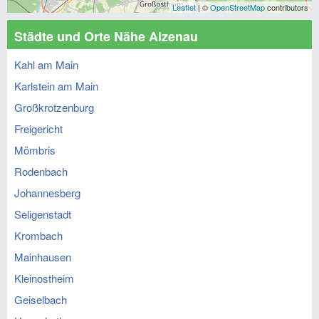
Leaflet
| ©
OpenStreetMap
contributors
Städte und Orte Nähe Alzenau
Kahl am Main
Karlstein am Main
Großkrotzenburg
Freigericht
Mömbris
Rodenbach
Johannesberg
Seligenstadt
Krombach
Mainhausen
Kleinostheim
Geiselbach