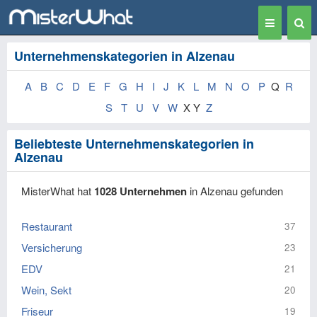
Toggle
Togg
navigation
Sear
Unternehmenskategorien in Alzenau
A
B
C
D
E
F
G
H
I
J
K
L
M
N
O
P
Q
R
S
T
U
V
W
X Y
Z
Beliebteste Unternehmenskategorien in
Alzenau
MisterWhat hat
1028 Unternehmen
in Alzenau gefunden
Restaurant
37
Versicherung
23
EDV
21
Wein, Sekt
20
Friseur
19