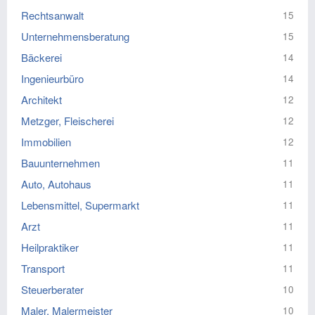
Rechtsanwalt
15
Unternehmensberatung
15
Bäckerei
14
Ingenieurbüro
14
Architekt
12
Metzger, Fleischerei
12
Immobilien
12
Bauunternehmen
11
Auto, Autohaus
11
Lebensmittel, Supermarkt
11
Arzt
11
Heilpraktiker
11
Transport
11
Steuerberater
10
Maler, Malermeister
10