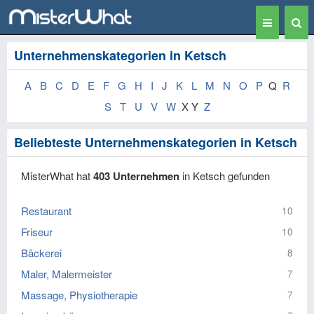
Toggle
Togg
navigation
Sear
Unternehmenskategorien in Ketsch
A
B
C
D
E
F
G
H
I
J
K
L
M
N
O
P
Q
R
S
T
U
V
W
X Y
Z
Beliebteste Unternehmenskategorien in Ketsch
MisterWhat hat
403 Unternehmen
in Ketsch gefunden
Restaurant
10
Friseur
10
Bäckerei
8
Maler, Malermeister
7
Massage, Physiotherapie
7