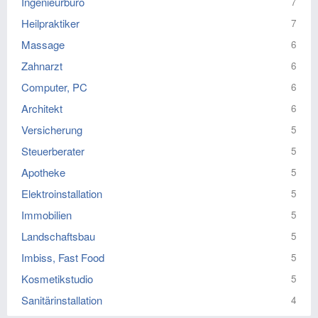
Ingenieurbüro
7
Heilpraktiker
7
Massage
6
Zahnarzt
6
Computer, PC
6
Architekt
6
Versicherung
5
Steuerberater
5
Apotheke
5
Elektroinstallation
5
Immobilien
5
Landschaftsbau
5
Imbiss, Fast Food
5
Kosmetikstudio
5
Sanitärinstallation
4