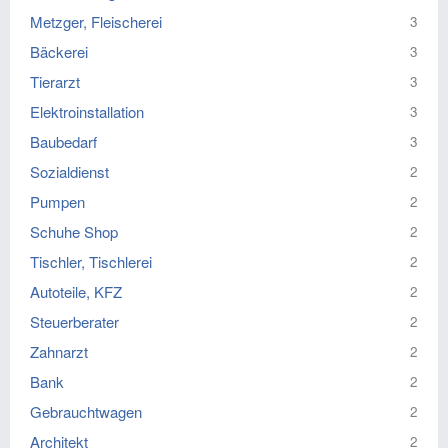
Metzger, Fleischerei
3
Bäckerei
3
Tierarzt
3
Elektroinstallation
3
Baubedarf
3
Sozialdienst
2
Pumpen
2
Schuhe Shop
2
Tischler, Tischlerei
2
Autoteile, KFZ
2
Steuerberater
2
Zahnarzt
2
Bank
2
Gebrauchtwagen
2
Architekt
2