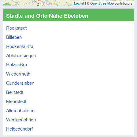
Leaflet
| ©
OpenStreetMap
contributors
Städte und Orte Nähe Ebeleben
Rockstedt
Billeben
Rockensußra
Abtsbessingen
Holzsußra
Wiedermuth
Gundersleben
Bellstedt
Mehrstedt
Allmenhausen
Wenigenehrich
Helbedündorf