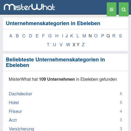
Toggle
Togg
navigation
Sear
Unternehmenskategorien in Ebeleben
A
B
C
D
E
F
G
H
I
J
K
L
M
N
O
P
Q
R
S
T
U
V
W
X Y
Z
Beliebteste Unternehmenskategorien in
Ebeleben
MisterWhat hat
109 Unternehmen
in Ebeleben gefunden
Dachdecker
6
Hotel
5
Friseur
4
Arzt
3
Versicherung
3