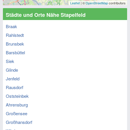
Leaflet
| ©
OpenStreetMap
contributors
Städte und Orte Nähe Stapelfeld
Braak
Rahlstedt
Brunsbek
Barsbüttel
Siek
Glinde
Jenfeld
Rausdorf
Oststeinbek
Ahrensburg
Großensee
Großhansdorf