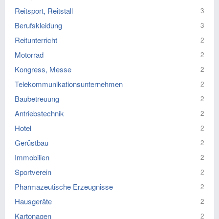
Reitsport, Reitstall
3
Berufskleidung
3
Reitunterricht
2
Motorrad
2
Kongress, Messe
2
Telekommunikationsunternehmen
2
Baubetreuung
2
Antriebstechnik
2
Hotel
2
Gerüstbau
2
Immobilien
2
Sportverein
2
Pharmazeutische Erzeugnisse
2
Hausgeräte
2
Kartonagen
2