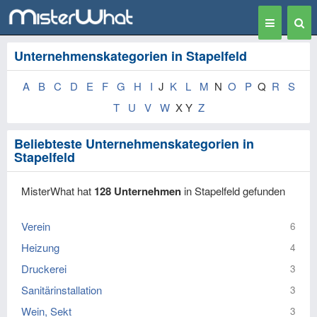
Toggle
Togg
navigation
Sear
Unternehmenskategorien in Stapelfeld
A
B
C
D
E
F
G
H
I
J
K
L
M
N
O
P
Q
R
S
T
U
V
W
X Y
Z
Beliebteste Unternehmenskategorien in
Stapelfeld
MisterWhat hat
128 Unternehmen
in Stapelfeld gefunden
Verein
6
Heizung
4
Druckerei
3
Sanitärinstallation
3
Wein, Sekt
3