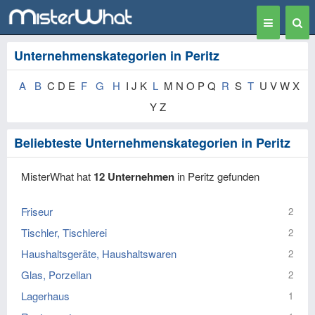
Toggle
Togg
navigation
Sear
Unternehmenskategorien in Peritz
A
B
C D E
F
G
H
I J K
L
M N O P Q
R
S
T
U V W X
Y Z
Beliebteste Unternehmenskategorien in Peritz
MisterWhat hat
12 Unternehmen
in Peritz gefunden
Friseur
2
Tischler, Tischlerei
2
Haushaltsgeräte, Haushaltswaren
2
Glas, Porzellan
2
Lagerhaus
1