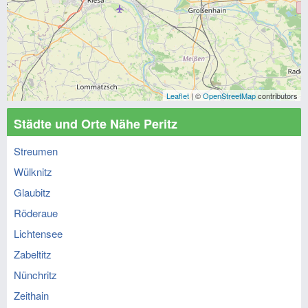
Leaflet
| ©
OpenStreetMap
contributors
Städte und Orte Nähe Peritz
Streumen
Wülknitz
Glaubitz
Röderaue
Lichtensee
Zabeltitz
Nünchritz
Zeithain