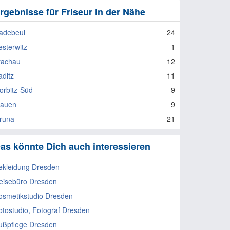
rgebnisse für Friseur in der Nähe
adebeul
24
esterwitz
1
rachau
12
aditz
11
orbitz-Süd
9
lauen
9
runa
21
as könnte Dich auch interessieren
ekleidung Dresden
eisebüro Dresden
osmetikstudio Dresden
otostudio, Fotograf Dresden
ußpflege Dresden