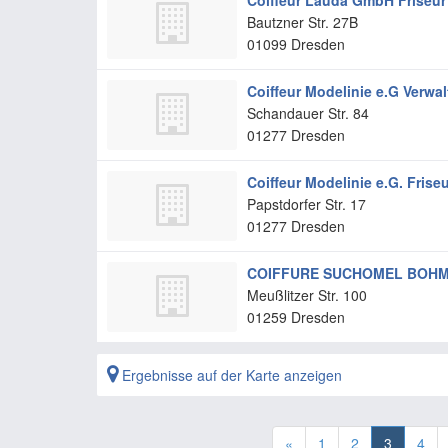
Coiffeur Lauda GmbH Friseur
Bautzner Str. 27B
01099
Dresden
Coiffeur Modelinie e.G Verwa
Schandauer Str. 84
01277
Dresden
Coiffeur Modelinie e.G. Frise
Papstdorfer Str. 17
01277
Dresden
COIFFURE SUCHOMEL BOHM 
Meußlitzer Str. 100
01259
Dresden
Ergebnisse auf der Karte anzeigen
«
1
2
3
4