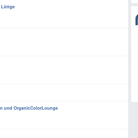
 Lüttge
n und OrganicColorLounge