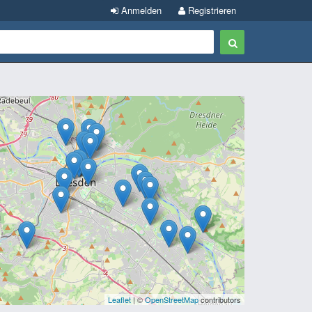
Anmelden
Registrieren
Leaflet
| ©
OpenStreetMap
contributors