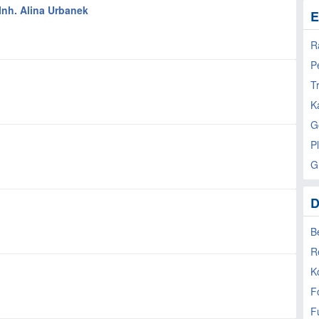
Inh. Alina Urbanek
E
R
P
T
K
G
P
G
D
B
R
K
F
F