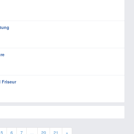
ltung
ure
Friseur
5
6
7
...
20
21
»