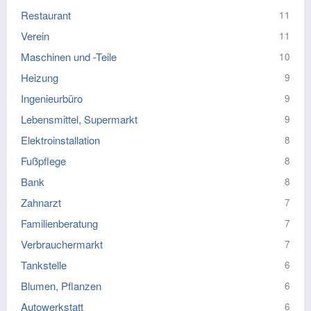
Restaurant
11
Verein
11
Maschinen und -Teile
10
Heizung
9
Ingenieurbüro
9
Lebensmittel, Supermarkt
9
Elektroinstallation
8
Fußpflege
8
Bank
8
Zahnarzt
7
Familienberatung
7
Verbrauchermarkt
7
Tankstelle
6
Blumen, Pflanzen
6
Autowerkstatt
6