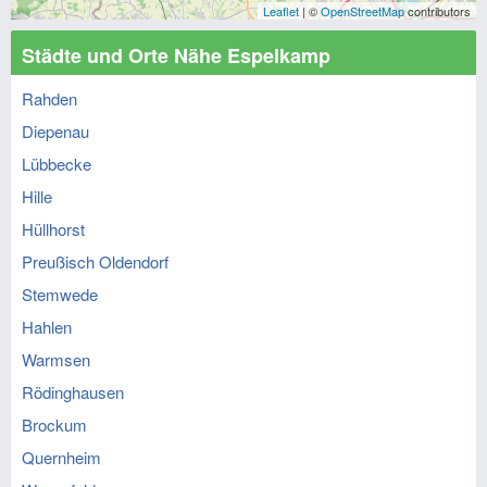
Leaflet
| ©
OpenStreetMap
contributors
Städte und Orte Nähe Espelkamp
Rahden
Diepenau
Lübbecke
Hille
Hüllhorst
Preußisch Oldendorf
Stemwede
Hahlen
Warmsen
Rödinghausen
Brockum
Quernheim