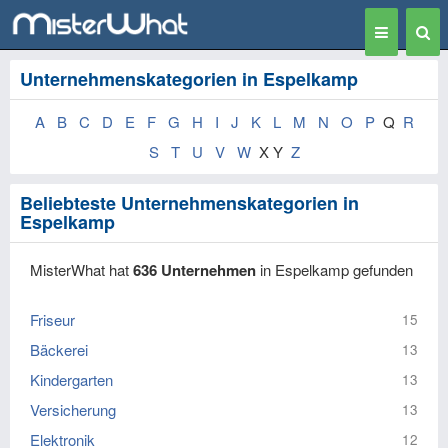
Toggle
Togg
navigation
Sear
Unternehmenskategorien in Espelkamp
A
B
C
D
E
F
G
H
I
J
K
L
M
N
O
P
Q
R
S
T
U
V
W
X Y
Z
Beliebteste Unternehmenskategorien in
Espelkamp
MisterWhat hat
636 Unternehmen
in Espelkamp gefunden
Friseur
15
Bäckerei
13
Kindergarten
13
Versicherung
13
Elektronik
12