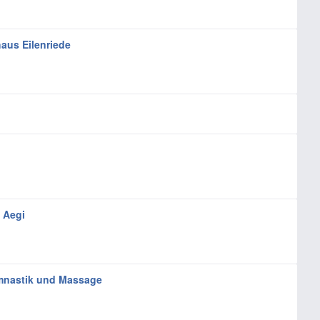
aus Eilenriede
 Aegi
ymnastik und Massage