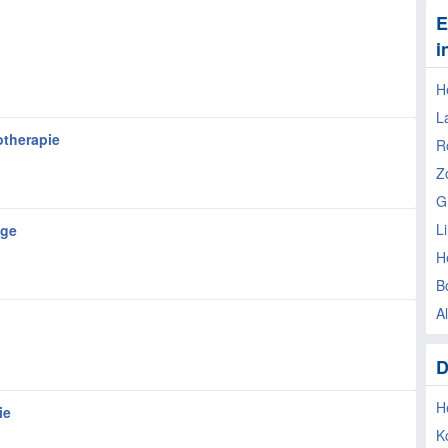
E
i
H
L
otherapie
R
Z
G
L
age
H
B
A
D
H
ie
K