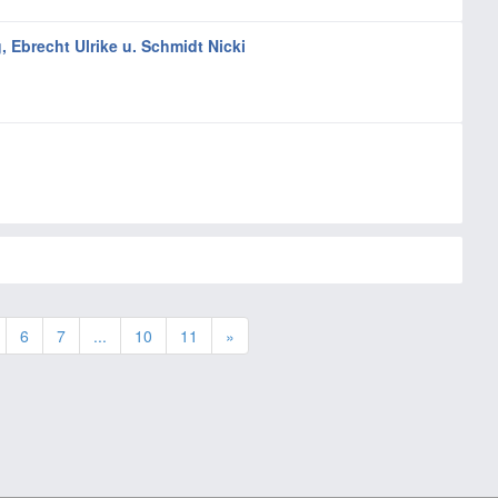
 Ebrecht Ulrike u. Schmidt Nicki
6
7
...
10
11
»