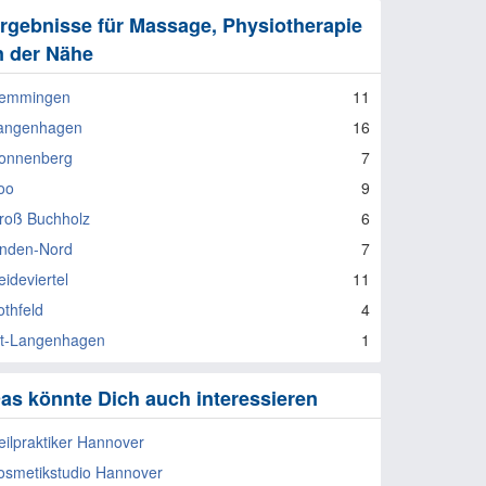
rgebnisse für Massage, Physiotherapie
n der Nähe
emmingen
11
angenhagen
16
onnenberg
7
oo
9
roß Buchholz
6
inden-Nord
7
eideviertel
11
othfeld
4
lt-Langenhagen
1
as könnte Dich auch interessieren
eilpraktiker Hannover
osmetikstudio Hannover