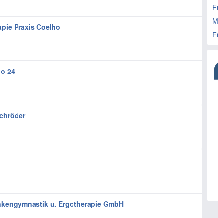
F
M
apie Praxis Coelho
F
io 24
Schröder
ankengymnastik u. Ergotherapie GmbH