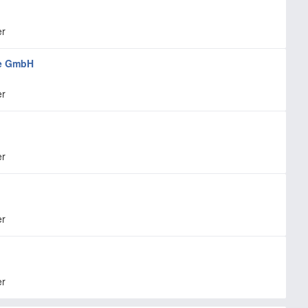
er
te GmbH
er
er
er
er