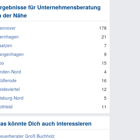
rgebnisse für Unternehmensberatung
n der Nähe
annover
178
sernhagen
21
aatzen
7
angenhagen
9
oo
15
inden-Nord
4
ülferode
16
eideviertel
12
isburg-Nord
5
othfeld
11
as könnte Dich auch interessieren
teuerberater Groß Buchholz