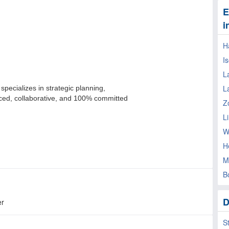
E
i
H
I
L
L
Z
L
W
H
M
B
D
er
S