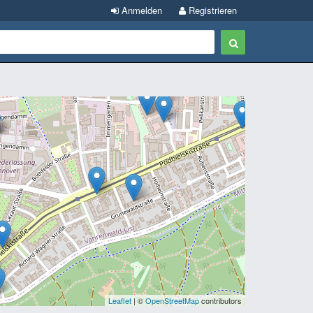
Anmelden
Registrieren
Leaflet
| ©
OpenStreetMap
contributors