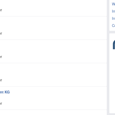
W
er
I
I
C
er
er
er
nt KG
er