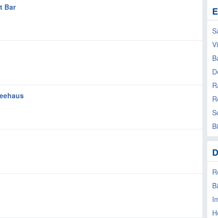
t Bar
E
S
V
B
D
R
feehaus
R
S
B
D
R
B
I
H