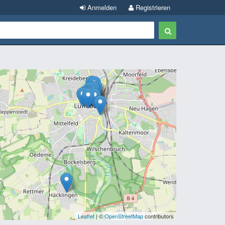
Anmelden
Registrieren
Leaflet
| ©
OpenStreetMap
contributors