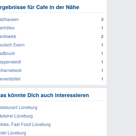
rgebnisse für Cafe in der Nähe
alzhausen
3
ierhöfen
1
ardowick
2
eutsch Evern
1
adbruch
1
eppenstedt
1
charnebeck
1
ienenbüttel
1
as könnte Dich auch interessieren
estaurant Lüneburg
äckerei Lüneburg
mbiss, Fast Food Lüneburg
otel Lüneburg