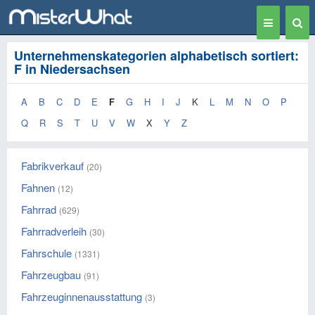
Toggle
Togg
navigation
Sear
Unternehmenskategorien alphabetisch sortiert:
F in Niedersachsen
A
B
C
D
E
F
G
H
I
J
K
L
M
N
O
P
Q
R
S
T
U
V
W
X
Y
Z
Fabrikverkauf
(20)
Fahnen
(12)
Fahrrad
(629)
Fahrradverleih
(30)
Fahrschule
(1331)
Fahrzeugbau
(91)
Fahrzeuginnenausstattung
(3)