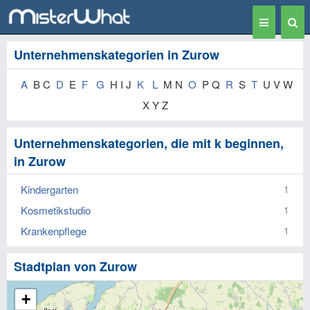
Toggle
Togg
navigation
Sear
Unternehmenskategorien in Zurow
A
B C
D
E
F
G
H I J
K
L
M N
O
P Q
R
S
T
U V W
X Y Z
Unternehmenskategorien, die mit k beginnen,
in Zurow
Kindergarten
1
Kosmetikstudio
1
Krankenpflege
1
Stadtplan von Zurow
+