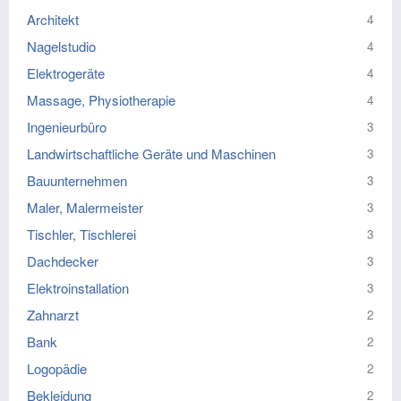
Architekt
4
Nagelstudio
4
Elektrogeräte
4
Massage, Physiotherapie
4
Ingenieurbüro
3
Landwirtschaftliche Geräte und Maschinen
3
Bauunternehmen
3
Maler, Malermeister
3
Tischler, Tischlerei
3
Dachdecker
3
Elektroinstallation
3
Zahnarzt
2
Bank
2
Logopädie
2
Bekleidung
2