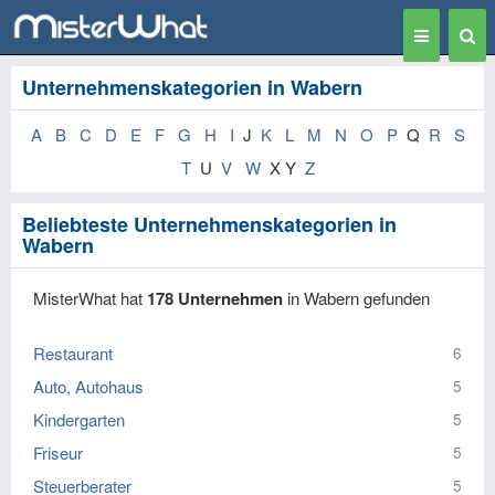
Toggle
Togg
navigation
Sear
Unternehmenskategorien in Wabern
A
B
C
D
E
F
G
H
I
J
K
L
M
N
O
P
Q
R
S
T
U
V
W
X Y
Z
Beliebteste Unternehmenskategorien in
Wabern
MisterWhat hat
178 Unternehmen
in Wabern gefunden
Restaurant
6
Auto, Autohaus
5
Kindergarten
5
Friseur
5
Steuerberater
5