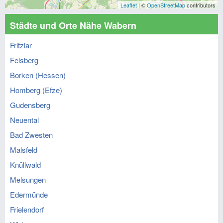
Leaflet
| ©
OpenStreetMap
contributors
Städte und Orte Nähe Wabern
Fritzlar
Felsberg
Borken (Hessen)
Homberg (Efze)
Gudensberg
Neuental
Bad Zwesten
Malsfeld
Knüllwald
Melsungen
Edermünde
Frielendorf