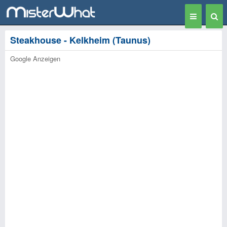
Toggle
Togg
navigation
Sear
Steakhouse - Kelkheim (Taunus)
Google Anzeigen