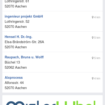
Lothringerstr. 61
52070
Aachen
ingenieur projekt GmbH
4 km
Lothringerstr. 52
52070
Aachen
Hensel H. Dr.-Ing.
5 km
Elsa-Brändström-Str. 26A
52070
Aachen
Raupach, Bruns u. Wolff
5 km
Büchel 13
52062
Aachen
Aixprocess
4 km
Alfonsstr. 44
52070
Aachen