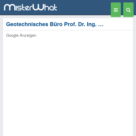
Toggle
Togg
navigation
Sear
Geotechnisches Büro Prof. Dr. Ing. H. Düllmann GmbH - Aachen
Google Anzeigen