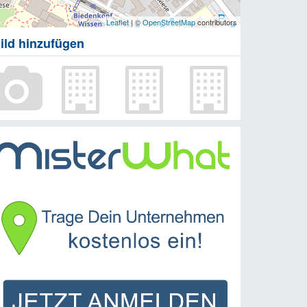
Leaflet
| ©
OpenStreetMap
contributors
ild hinzufügen