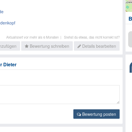
de
B
edenkopf
Aktualisiert vor mehr als 6 Monaten |
Siehst du etwas, das nicht korrekt ist?
inzufügen
Bewertung schreiben
Details bearbeiten
r Dieter
Bewertung posten