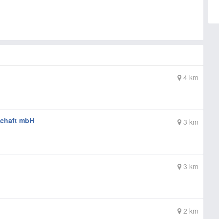
4 km
schaft mbH
3 km
3 km
2 km