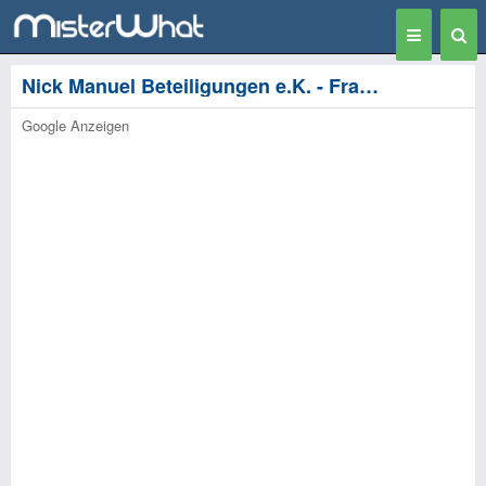
Toggle
Togg
navigation
Sear
Nick Manuel Beteiligungen e.K. - Frankfurt am Main
Google Anzeigen