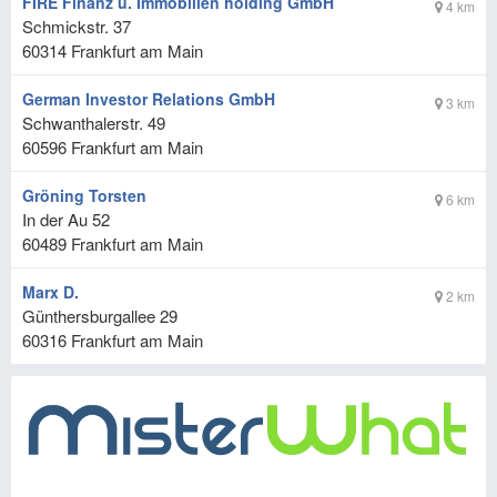
FIRE Finanz u. Immobilien holding GmbH
4 km
Schmickstr. 37
60314
Frankfurt am Main
German Investor Relations GmbH
3 km
Schwanthalerstr. 49
60596
Frankfurt am Main
Gröning Torsten
6 km
In der Au 52
60489
Frankfurt am Main
Marx D.
2 km
Günthersburgallee 29
60316
Frankfurt am Main