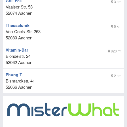
Grill Eck
3 km
Vaalser Str. 53
52074
Aachen
Thessaloniki
5 km
Von-Coels-Str. 263
52080
Aachen
Vitamin-Bar
820 mt
Blondelstr. 24
52062
Aachen
Phung T.
2 km
Bismarckstr. 41
52066
Aachen