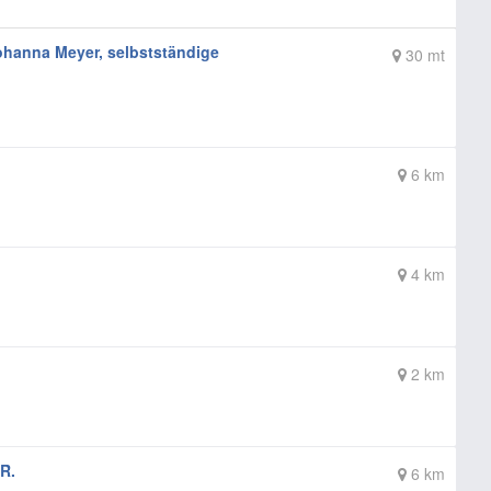
hanna Meyer, selbstständige
30 mt
6 km
4 km
2 km
R.
6 km