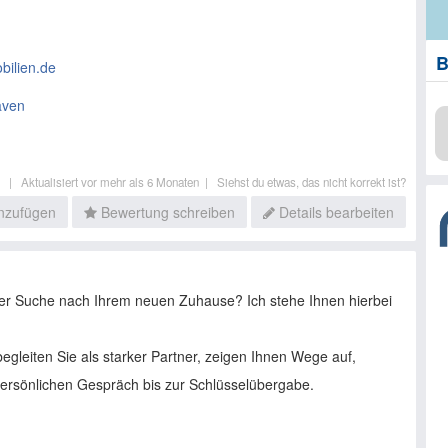
B
bilien.de
aven
il |
Aktualisiert vor mehr als 6 Monaten |
Siehst du etwas, das nicht korrekt ist?
inzufügen
Bewertung schreiben
Details bearbeiten
der Suche nach Ihrem neuen Zuhause? Ich stehe Ihnen hierbei
.
egleiten Sie als starker Partner, zeigen Ihnen Wege auf,
ersönlichen Gespräch bis zur Schlüsselübergabe.