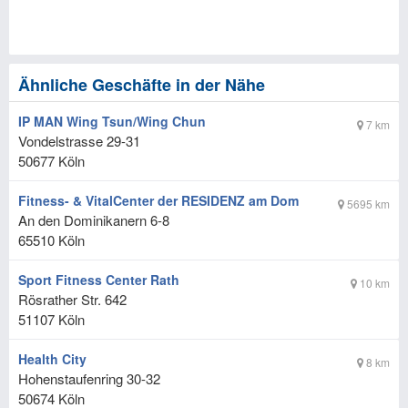
Ähnliche Geschäfte in der Nähe
IP MAN Wing Tsun/Wing Chun
7 km
Vondelstrasse 29-31
50677
Köln
Fitness- & VitalCenter der RESIDENZ am Dom
5695 km
An den Dominikanern 6-8
65510
Köln
Sport Fitness Center Rath
10 km
Rösrather Str. 642
51107
Köln
Health City
8 km
Hohenstaufenring 30-32
50674
Köln