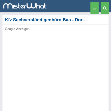
Toggle
Togg
navigation
Sear
Kfz Sachverständigenbüro Bas - Dortmund
Google Anzeigen