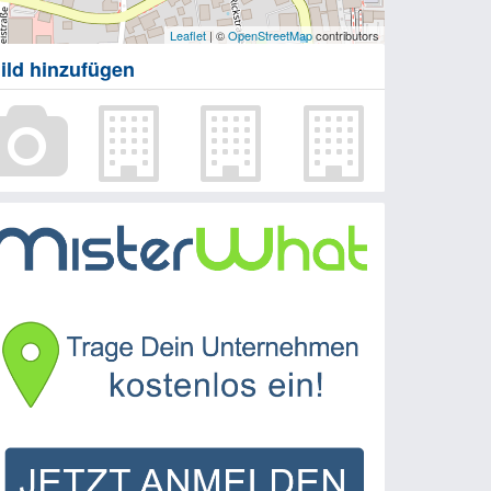
Leaflet
| ©
OpenStreetMap
contributors
ild hinzufügen