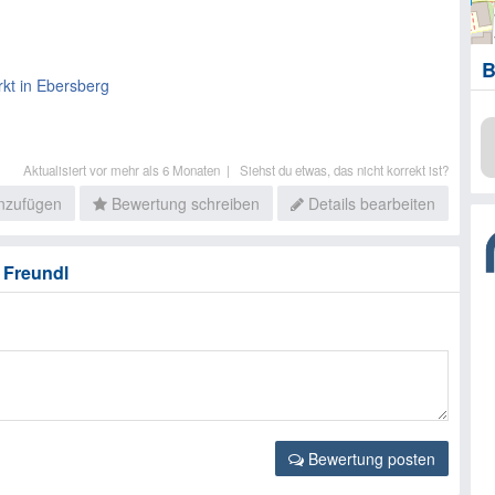
B
kt in Ebersberg
Aktualisiert vor mehr als 6 Monaten |
Siehst du etwas, das nicht korrekt ist?
inzufügen
Bewertung schreiben
Details bearbeiten
 Freundl
Bewertung posten