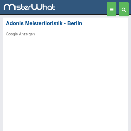
Toggle
Togg
navigation
Sear
Adonis Meisterfloristik - Berlin
Google Anzeigen